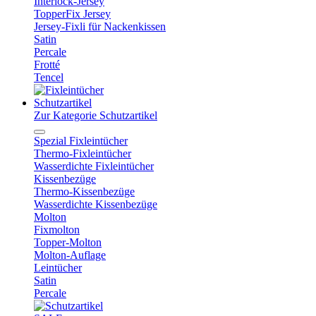
Interlock-Jersey
TopperFix Jersey
Jersey-Fixli für Nackenkissen
Satin
Percale
Frotté
Tencel
Schutzartikel
Zur Kategorie Schutzartikel
Spezial Fixleintücher
Thermo-Fixleintücher
Wasserdichte Fixleintücher
Kissenbezüge
Thermo-Kissenbezüge
Wasserdichte Kissenbezüge
Molton
Fixmolton
Topper-Molton
Molton-Auflage
Leintücher
Satin
Percale