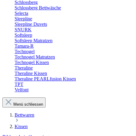
Schlossberg
Schlossberg Bettwäsche
Selecta
Sleepline
Sleepline Duvets
SNURK
Softsleep
Softsleep Matratzen
Tamara-R
Technogel
Technogel Matratzen
Technogel Kissen
Theraline
Theraline Kissen
Theraline PEARLfusion Kissen
TPT
Velfont
Menü schliessen
Bettwaren
Kissen