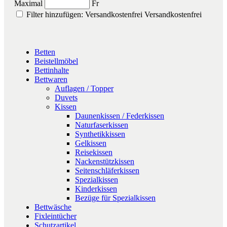
Maximal
Fr
Filter hinzufügen: Versandkostenfrei
Versandkostenfrei
Betten
Beistellmöbel
Bettinhalte
Bettwaren
Auflagen / Topper
Duvets
Kissen
Daunenkissen / Federkissen
Naturfaserkissen
Synthetikkissen
Gelkissen
Reisekissen
Nackenstützkissen
Seitenschläferkissen
Spezialkissen
Kinderkissen
Bezüge für Spezialkissen
Bettwäsche
Fixleintücher
Schutzartikel