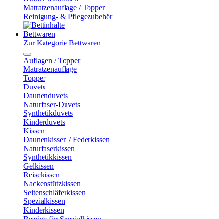
Matratzenauflage / Topper
Reinigung- & Pflegezubehör
Bettwaren
Zur Kategorie Bettwaren
Auflagen / Topper
Matratzenauflage
Topper
Duvets
Daunenduvets
Naturfaser-Duvets
Synthetikduvets
Kinderduvets
Kissen
Daunenkissen / Federkissen
Naturfaserkissen
Synthetikkissen
Gelkissen
Reisekissen
Nackenstützkissen
Seitenschläferkissen
Spezialkissen
Kinderkissen
Bezüge für Spezialkissen