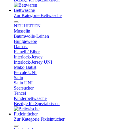
Bettwäsche
Zur Kategorie Bettwäsche
NEUHEITEN
Musselin
Baumwolle-Leinen
Buntgewebe
Damast
Flanell / Biber
Interlock-Jersey
Interlock-Jersey UNI
Mako-Batist
Percale UNI
Satin
Satin UNI
Seersucker
Tencel
Kinderbettwäsche
Bezüge für Spezialkissen
Fixleintücher
Zur Kategorie Fixleintücher