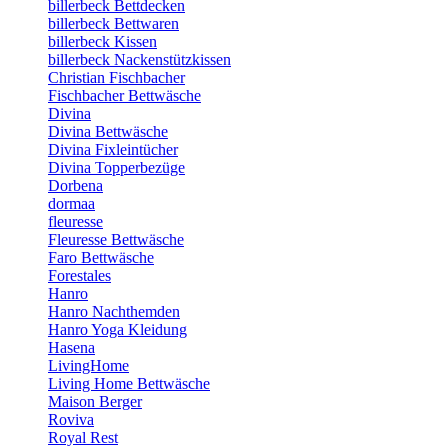
billerbeck Bettdecken
billerbeck Bettwaren
billerbeck Kissen
billerbeck Nackenstützkissen
Christian Fischbacher
Fischbacher Bettwäsche
Divina
Divina Bettwäsche
Divina Fixleintücher
Divina Topperbezüge
Dorbena
dormaa
fleuresse
Fleuresse Bettwäsche
Faro Bettwäsche
Forestales
Hanro
Hanro Nachthemden
Hanro Yoga Kleidung
Hasena
LivingHome
Living Home Bettwäsche
Maison Berger
Roviva
Royal Rest