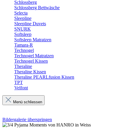
Schlossberg
Schlossberg Bettwäsche
Selecta
Sleepline
Sleepline Duvets
SNURK
Softsleep
Softsleep Matratzen
Tamara-R
Technogel
Technogel Matratzen
Technogel Kissen
Theraline
Theraline Kissen
Theraline PEARLfusion Kissen
TPT
Velfont
Menü schliessen
Bildergalerie überspringen