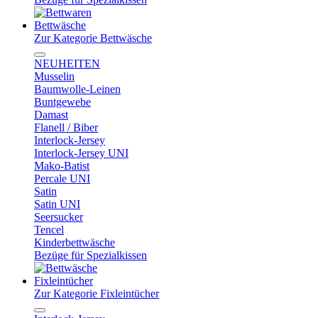
Bettwäsche
Zur Kategorie Bettwäsche
NEUHEITEN
Musselin
Baumwolle-Leinen
Buntgewebe
Damast
Flanell / Biber
Interlock-Jersey
Interlock-Jersey UNI
Mako-Batist
Percale UNI
Satin
Satin UNI
Seersucker
Tencel
Kinderbettwäsche
Bezüge für Spezialkissen
Fixleintücher
Zur Kategorie Fixleintücher