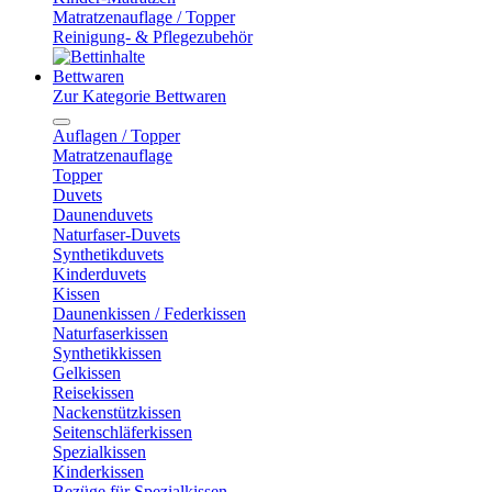
Matratzenauflage / Topper
Reinigung- & Pflegezubehör
Bettwaren
Zur Kategorie Bettwaren
Auflagen / Topper
Matratzenauflage
Topper
Duvets
Daunenduvets
Naturfaser-Duvets
Synthetikduvets
Kinderduvets
Kissen
Daunenkissen / Federkissen
Naturfaserkissen
Synthetikkissen
Gelkissen
Reisekissen
Nackenstützkissen
Seitenschläferkissen
Spezialkissen
Kinderkissen
Bezüge für Spezialkissen