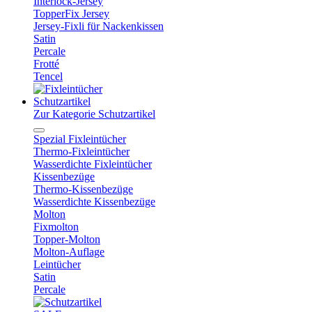
Interlock-Jersey
TopperFix Jersey
Jersey-Fixli für Nackenkissen
Satin
Percale
Frotté
Tencel
Schutzartikel
Zur Kategorie Schutzartikel
Spezial Fixleintücher
Thermo-Fixleintücher
Wasserdichte Fixleintücher
Kissenbezüge
Thermo-Kissenbezüge
Wasserdichte Kissenbezüge
Molton
Fixmolton
Topper-Molton
Molton-Auflage
Leintücher
Satin
Percale