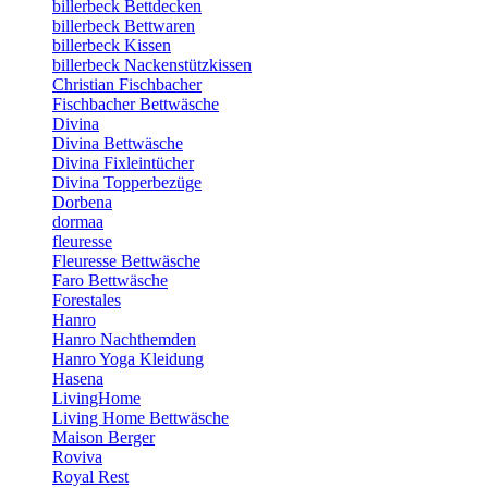
billerbeck Bettdecken
billerbeck Bettwaren
billerbeck Kissen
billerbeck Nackenstützkissen
Christian Fischbacher
Fischbacher Bettwäsche
Divina
Divina Bettwäsche
Divina Fixleintücher
Divina Topperbezüge
Dorbena
dormaa
fleuresse
Fleuresse Bettwäsche
Faro Bettwäsche
Forestales
Hanro
Hanro Nachthemden
Hanro Yoga Kleidung
Hasena
LivingHome
Living Home Bettwäsche
Maison Berger
Roviva
Royal Rest