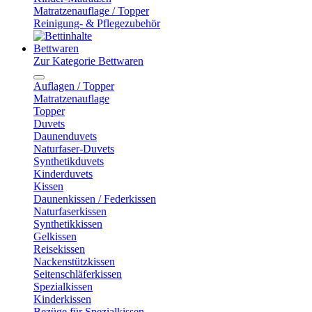
Matratzenauflage / Topper
Reinigung- & Pflegezubehör
Bettwaren
Zur Kategorie Bettwaren
Auflagen / Topper
Matratzenauflage
Topper
Duvets
Daunenduvets
Naturfaser-Duvets
Synthetikduvets
Kinderduvets
Kissen
Daunenkissen / Federkissen
Naturfaserkissen
Synthetikkissen
Gelkissen
Reisekissen
Nackenstützkissen
Seitenschläferkissen
Spezialkissen
Kinderkissen
Bezüge für Spezialkissen