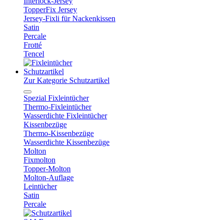
Interlock-Jersey
TopperFix Jersey
Jersey-Fixli für Nackenkissen
Satin
Percale
Frotté
Tencel
Schutzartikel
Zur Kategorie Schutzartikel
Spezial Fixleintücher
Thermo-Fixleintücher
Wasserdichte Fixleintücher
Kissenbezüge
Thermo-Kissenbezüge
Wasserdichte Kissenbezüge
Molton
Fixmolton
Topper-Molton
Molton-Auflage
Leintücher
Satin
Percale