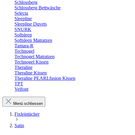
Schlossberg
Schlossberg Bettwäsche
Selecta
Sleepline
Sleepline Duvets
SNURK
Softsleep
Softsleep Matratzen
Tamara-R
Technogel
Technogel Matratzen
Technogel Kissen
Theraline
Theraline Kissen
Theraline PEARLfusion Kissen
TPT
Velfont
Menü schliessen
Fixleintücher
Satin