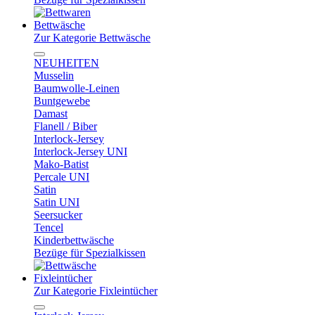
Bettwäsche
Zur Kategorie Bettwäsche
NEUHEITEN
Musselin
Baumwolle-Leinen
Buntgewebe
Damast
Flanell / Biber
Interlock-Jersey
Interlock-Jersey UNI
Mako-Batist
Percale UNI
Satin
Satin UNI
Seersucker
Tencel
Kinderbettwäsche
Bezüge für Spezialkissen
Fixleintücher
Zur Kategorie Fixleintücher