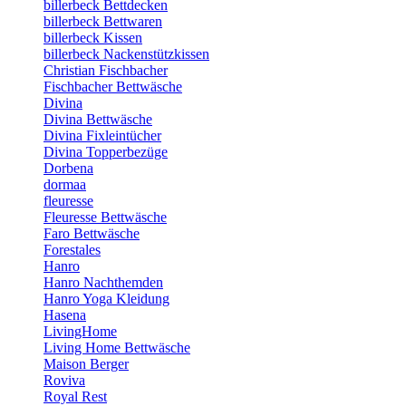
billerbeck Bettdecken
billerbeck Bettwaren
billerbeck Kissen
billerbeck Nackenstützkissen
Christian Fischbacher
Fischbacher Bettwäsche
Divina
Divina Bettwäsche
Divina Fixleintücher
Divina Topperbezüge
Dorbena
dormaa
fleuresse
Fleuresse Bettwäsche
Faro Bettwäsche
Forestales
Hanro
Hanro Nachthemden
Hanro Yoga Kleidung
Hasena
LivingHome
Living Home Bettwäsche
Maison Berger
Roviva
Royal Rest