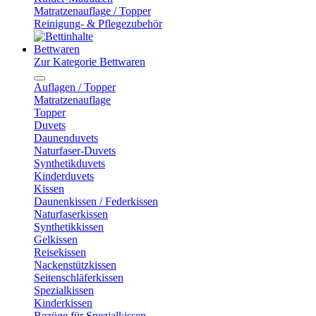
Matratzenauflage / Topper
Reinigung- & Pflegezubehör
Bettwaren
Zur Kategorie Bettwaren
Auflagen / Topper
Matratzenauflage
Topper
Duvets
Daunenduvets
Naturfaser-Duvets
Synthetikduvets
Kinderduvets
Kissen
Daunenkissen / Federkissen
Naturfaserkissen
Synthetikkissen
Gelkissen
Reisekissen
Nackenstützkissen
Seitenschläferkissen
Spezialkissen
Kinderkissen
Bezüge für Spezialkissen