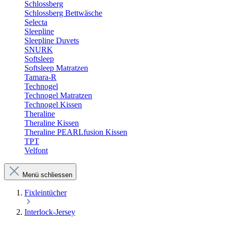
Schlossberg
Schlossberg Bettwäsche
Selecta
Sleepline
Sleepline Duvets
SNURK
Softsleep
Softsleep Matratzen
Tamara-R
Technogel
Technogel Matratzen
Technogel Kissen
Theraline
Theraline Kissen
Theraline PEARLfusion Kissen
TPT
Velfont
Menü schliessen
Fixleintücher
Interlock-Jersey