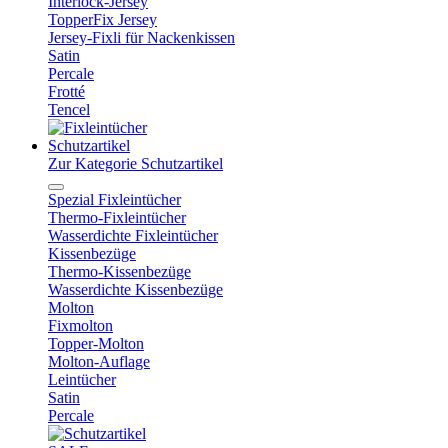
Interlock-Jersey
TopperFix Jersey
Jersey-Fixli für Nackenkissen
Satin
Percale
Frotté
Tencel
Schutzartikel
Zur Kategorie Schutzartikel
Spezial Fixleintücher
Thermo-Fixleintücher
Wasserdichte Fixleintücher
Kissenbezüge
Thermo-Kissenbezüge
Wasserdichte Kissenbezüge
Molton
Fixmolton
Topper-Molton
Molton-Auflage
Leintücher
Satin
Percale