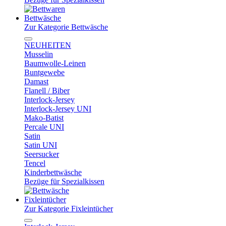
Bettwäsche
Zur Kategorie Bettwäsche
NEUHEITEN
Musselin
Baumwolle-Leinen
Buntgewebe
Damast
Flanell / Biber
Interlock-Jersey
Interlock-Jersey UNI
Mako-Batist
Percale UNI
Satin
Satin UNI
Seersucker
Tencel
Kinderbettwäsche
Bezüge für Spezialkissen
Fixleintücher
Zur Kategorie Fixleintücher