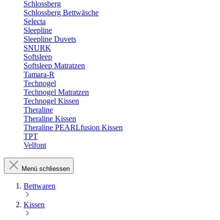
Schlossberg
Schlossberg Bettwäsche
Selecta
Sleepline
Sleepline Duvets
SNURK
Softsleep
Softsleep Matratzen
Tamara-R
Technogel
Technogel Matratzen
Technogel Kissen
Theraline
Theraline Kissen
Theraline PEARLfusion Kissen
TPT
Velfont
Menü schliessen
Bettwaren
Kissen