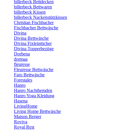
billerbeck Bettdecken
billerbeck Bettwaren
billerbeck Kissen
billerbeck Nackenstützkissen
Christian Fischbacher
Fischbacher Bettwäsche
Divina
Divina Bettwäsche
Divina Fixleintücher
Divina Topperbezüge
Dorbena
dormaa
fleuresse
Fleuresse Bettwäsche
Faro Bettwäsche
Forestales
Hanro
Hanro Nachthemden
Hanro Yoga Kleidung
Hasena
LivingHome
Living Home Bettwäsche
Maison Berger
Roviva
Royal Rest