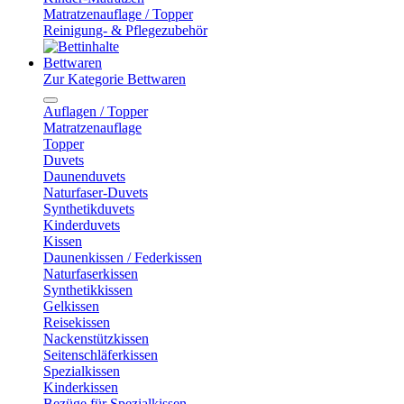
Matratzenauflage / Topper
Reinigung- & Pflegezubehör
Bettwaren
Zur Kategorie Bettwaren
Auflagen / Topper
Matratzenauflage
Topper
Duvets
Daunenduvets
Naturfaser-Duvets
Synthetikduvets
Kinderduvets
Kissen
Daunenkissen / Federkissen
Naturfaserkissen
Synthetikkissen
Gelkissen
Reisekissen
Nackenstützkissen
Seitenschläferkissen
Spezialkissen
Kinderkissen
Bezüge für Spezialkissen