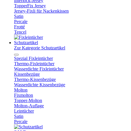
Interlock-Jersey
TopperFix Jersey
Jersey-Fixli für Nackenkissen
Satin
Percale
Frotté
Tencel
Schutzartikel
Zur Kategorie Schutzartikel
Spezial Fixleintücher
Thermo-Fixleintücher
Wasserdichte Fixleintücher
Kissenbezüge
Thermo-Kissenbezüge
Wasserdichte Kissenbezüge
Molton
Fixmolton
Topper-Molton
Molton-Auflage
Leintücher
Satin
Percale