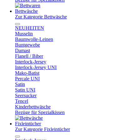
Bettwäsche
Zur Kategorie Bettwäsche
NEUHEITEN
Musselin
Baumwolle-Leinen
Buntgewebe
Damast
Flanell / Biber
Interlock-Jersey
Interlock-Jersey UNI
Mako-Batist
Percale UNI
Satin
Satin UNI
Seersucker
Tencel
Kinderbettwäsche
Bezüge für Spezialkissen
Fixleintücher
Zur Kategorie Fixleintücher