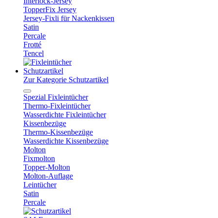
Interlock-Jersey
TopperFix Jersey
Jersey-Fixli für Nackenkissen
Satin
Percale
Frotté
Tencel
Schutzartikel
Zur Kategorie Schutzartikel
Spezial Fixleintücher
Thermo-Fixleintücher
Wasserdichte Fixleintücher
Kissenbezüge
Thermo-Kissenbezüge
Wasserdichte Kissenbezüge
Molton
Fixmolton
Topper-Molton
Molton-Auflage
Leintücher
Satin
Percale