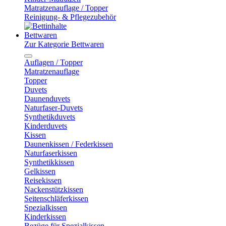
Matratzenauflage / Topper
Reinigung- & Pflegezubehör
Bettwaren
Zur Kategorie Bettwaren
Auflagen / Topper
Matratzenauflage
Topper
Duvets
Daunenduvets
Naturfaser-Duvets
Synthetikduvets
Kinderduvets
Kissen
Daunenkissen / Federkissen
Naturfaserkissen
Synthetikkissen
Gelkissen
Reisekissen
Nackenstützkissen
Seitenschläferkissen
Spezialkissen
Kinderkissen
Bezüge für Spezialkissen