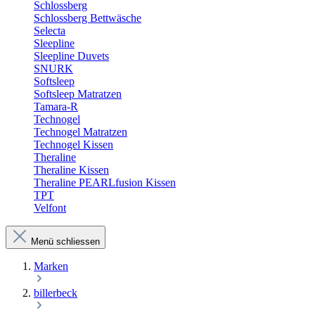
Schlossberg
Schlossberg Bettwäsche
Selecta
Sleepline
Sleepline Duvets
SNURK
Softsleep
Softsleep Matratzen
Tamara-R
Technogel
Technogel Matratzen
Technogel Kissen
Theraline
Theraline Kissen
Theraline PEARLfusion Kissen
TPT
Velfont
Menü schliessen
Marken
billerbeck