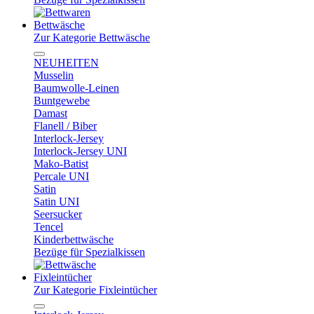
Bettwäsche
Zur Kategorie Bettwäsche
NEUHEITEN
Musselin
Baumwolle-Leinen
Buntgewebe
Damast
Flanell / Biber
Interlock-Jersey
Interlock-Jersey UNI
Mako-Batist
Percale UNI
Satin
Satin UNI
Seersucker
Tencel
Kinderbettwäsche
Bezüge für Spezialkissen
Fixleintücher
Zur Kategorie Fixleintücher