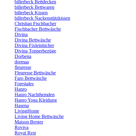
billerbeck Bettdecken
billerbeck Bettwaren
billerbeck Kissen
billerbeck Nackenstützkissen
Christian Fischbacher
Fischbacher Bettwäsche
Divina
Divina Bettwäsche
Divina Fixleintücher
Divina Topperbezüge
Dorbena
dormaa
fleuresse
Fleuresse Bettwäsche
Faro Bettwäsche
Forestales
Hanro
Hanro Nachthemden
Hanro Yoga Kleidung
Hasena
LivingHome
Living Home Bettwäsche
Maison Berger
Roviva
Royal Rest