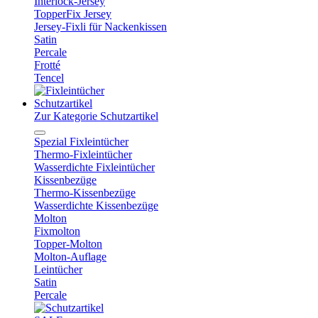
Interlock-Jersey
TopperFix Jersey
Jersey-Fixli für Nackenkissen
Satin
Percale
Frotté
Tencel
Schutzartikel
Zur Kategorie Schutzartikel
Spezial Fixleintücher
Thermo-Fixleintücher
Wasserdichte Fixleintücher
Kissenbezüge
Thermo-Kissenbezüge
Wasserdichte Kissenbezüge
Molton
Fixmolton
Topper-Molton
Molton-Auflage
Leintücher
Satin
Percale