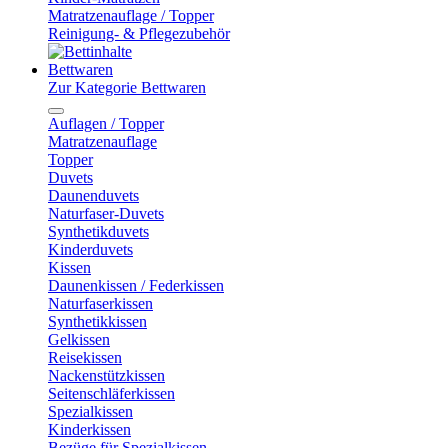
Matratzenauflage / Topper
Reinigung- & Pflegezubehör
Bettwaren
Zur Kategorie Bettwaren
Auflagen / Topper
Matratzenauflage
Topper
Duvets
Daunenduvets
Naturfaser-Duvets
Synthetikduvets
Kinderduvets
Kissen
Daunenkissen / Federkissen
Naturfaserkissen
Synthetikkissen
Gelkissen
Reisekissen
Nackenstützkissen
Seitenschläferkissen
Spezialkissen
Kinderkissen
Bezüge für Spezialkissen