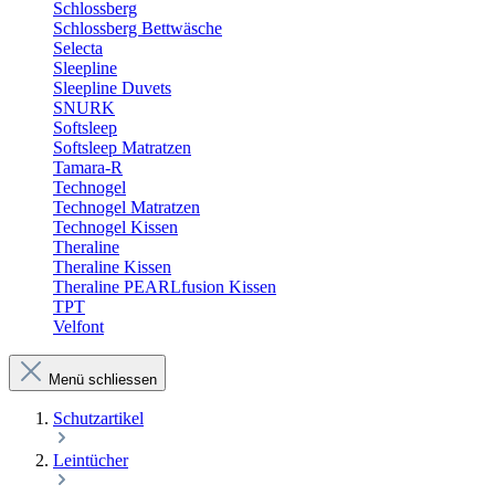
Schlossberg
Schlossberg Bettwäsche
Selecta
Sleepline
Sleepline Duvets
SNURK
Softsleep
Softsleep Matratzen
Tamara-R
Technogel
Technogel Matratzen
Technogel Kissen
Theraline
Theraline Kissen
Theraline PEARLfusion Kissen
TPT
Velfont
Menü schliessen
Schutzartikel
Leintücher