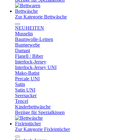
Bettwäsche
Zur Kategorie Bettwäsche
NEUHEITEN
Musselin
Baumwolle-Leinen
Buntgewebe
Damast
Flanell / Biber
Interlock-Jersey
Interlock-Jersey UNI
Mako-Batist
Percale UNI
Satin
Satin UNI
Seersucker
Tencel
Kinderbettwäsche
Bezüge für Spezialkissen
Fixleintücher
Zur Kategorie Fixleintücher