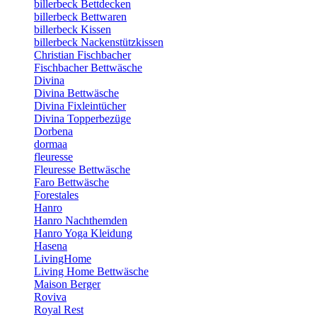
billerbeck Bettdecken
billerbeck Bettwaren
billerbeck Kissen
billerbeck Nackenstützkissen
Christian Fischbacher
Fischbacher Bettwäsche
Divina
Divina Bettwäsche
Divina Fixleintücher
Divina Topperbezüge
Dorbena
dormaa
fleuresse
Fleuresse Bettwäsche
Faro Bettwäsche
Forestales
Hanro
Hanro Nachthemden
Hanro Yoga Kleidung
Hasena
LivingHome
Living Home Bettwäsche
Maison Berger
Roviva
Royal Rest