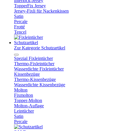
Interlock-Jersey
TopperFix Jersey
Jersey-Fixli für Nackenkissen
Satin
Percale
Frotté
Tencel
Schutzartikel
Zur Kategorie Schutzartikel
Spezial Fixleintücher
Thermo-Fixleintücher
Wasserdichte Fixleintücher
Kissenbezüge
Thermo-Kissenbezüge
Wasserdichte Kissenbezüge
Molton
Fixmolton
Topper-Molton
Molton-Auflage
Leintücher
Satin
Percale