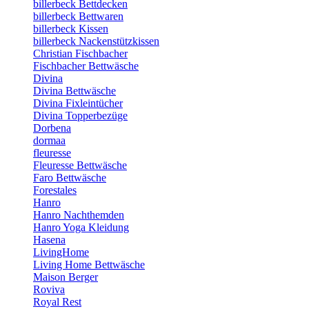
billerbeck Bettdecken
billerbeck Bettwaren
billerbeck Kissen
billerbeck Nackenstützkissen
Christian Fischbacher
Fischbacher Bettwäsche
Divina
Divina Bettwäsche
Divina Fixleintücher
Divina Topperbezüge
Dorbena
dormaa
fleuresse
Fleuresse Bettwäsche
Faro Bettwäsche
Forestales
Hanro
Hanro Nachthemden
Hanro Yoga Kleidung
Hasena
LivingHome
Living Home Bettwäsche
Maison Berger
Roviva
Royal Rest