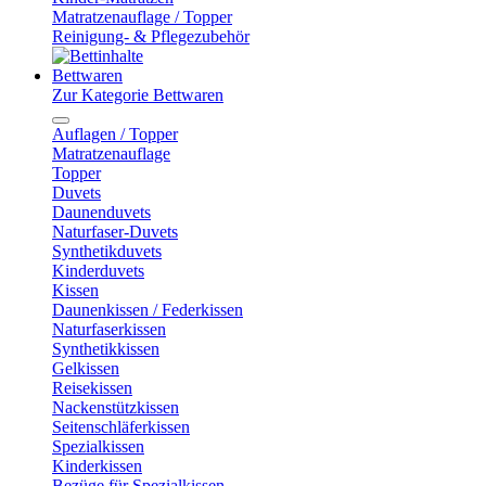
Matratzenauflage / Topper
Reinigung- & Pflegezubehör
Bettwaren
Zur Kategorie Bettwaren
Auflagen / Topper
Matratzenauflage
Topper
Duvets
Daunenduvets
Naturfaser-Duvets
Synthetikduvets
Kinderduvets
Kissen
Daunenkissen / Federkissen
Naturfaserkissen
Synthetikkissen
Gelkissen
Reisekissen
Nackenstützkissen
Seitenschläferkissen
Spezialkissen
Kinderkissen
Bezüge für Spezialkissen