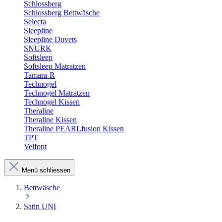
Schlossberg
Schlossberg Bettwäsche
Selecta
Sleepline
Sleepline Duvets
SNURK
Softsleep
Softsleep Matratzen
Tamara-R
Technogel
Technogel Matratzen
Technogel Kissen
Theraline
Theraline Kissen
Theraline PEARLfusion Kissen
TPT
Velfont
Menü schliessen
Bettwäsche
Satin UNI