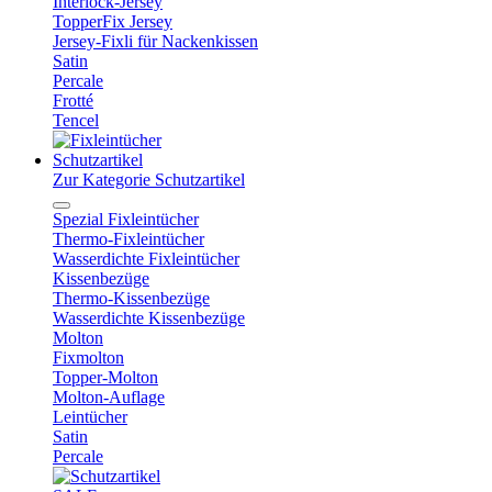
Interlock-Jersey
TopperFix Jersey
Jersey-Fixli für Nackenkissen
Satin
Percale
Frotté
Tencel
Schutzartikel
Zur Kategorie Schutzartikel
Spezial Fixleintücher
Thermo-Fixleintücher
Wasserdichte Fixleintücher
Kissenbezüge
Thermo-Kissenbezüge
Wasserdichte Kissenbezüge
Molton
Fixmolton
Topper-Molton
Molton-Auflage
Leintücher
Satin
Percale