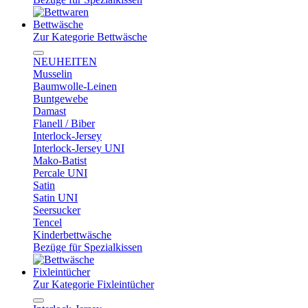
Bettwäsche
Zur Kategorie Bettwäsche
NEUHEITEN
Musselin
Baumwolle-Leinen
Buntgewebe
Damast
Flanell / Biber
Interlock-Jersey
Interlock-Jersey UNI
Mako-Batist
Percale UNI
Satin
Satin UNI
Seersucker
Tencel
Kinderbettwäsche
Bezüge für Spezialkissen
Fixleintücher
Zur Kategorie Fixleintücher