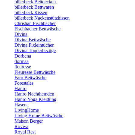
billerbeck Bettdecken
billerbeck Bettwaren
billerbeck Kissen
billerbeck Nackenstützkissen
Christian Fischbacher
Fischbacher Bettwäsche
Divina
Divina Bettwäsche
Divina Fixleintücher
Divina Topperbezüge
Dorbena
dormaa
fleuresse
Fleuresse Bettwäsche
Faro Bettwäsche
Forestales
Hanro
Hanro Nachthemden
Hanro Yoga Kleidung
Hasena
LivingHome
Living Home Bettwäsche
Maison Berger
Roviva
Royal Rest