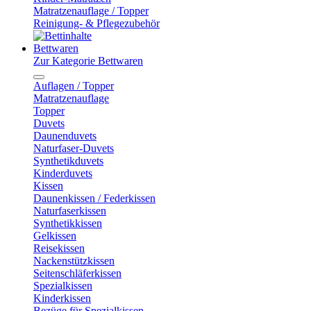
Matratzenauflage / Topper
Reinigung- & Pflegezubehör
Bettwaren
Zur Kategorie Bettwaren
Auflagen / Topper
Matratzenauflage
Topper
Duvets
Daunenduvets
Naturfaser-Duvets
Synthetikduvets
Kinderduvets
Kissen
Daunenkissen / Federkissen
Naturfaserkissen
Synthetikkissen
Gelkissen
Reisekissen
Nackenstützkissen
Seitenschläferkissen
Spezialkissen
Kinderkissen
Bezüge für Spezialkissen