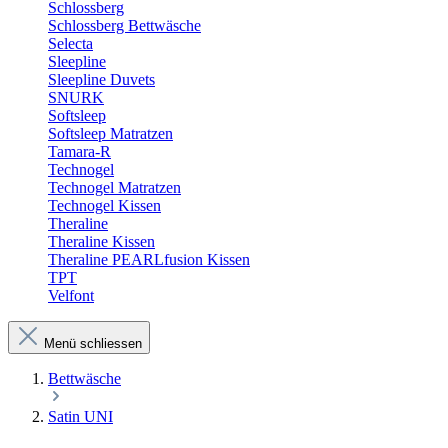
Schlossberg
Schlossberg Bettwäsche
Selecta
Sleepline
Sleepline Duvets
SNURK
Softsleep
Softsleep Matratzen
Tamara-R
Technogel
Technogel Matratzen
Technogel Kissen
Theraline
Theraline Kissen
Theraline PEARLfusion Kissen
TPT
Velfont
Menü schliessen
Bettwäsche
Satin UNI