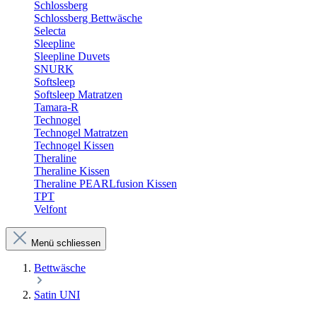
Schlossberg
Schlossberg Bettwäsche
Selecta
Sleepline
Sleepline Duvets
SNURK
Softsleep
Softsleep Matratzen
Tamara-R
Technogel
Technogel Matratzen
Technogel Kissen
Theraline
Theraline Kissen
Theraline PEARLfusion Kissen
TPT
Velfont
Menü schliessen
Bettwäsche
Satin UNI