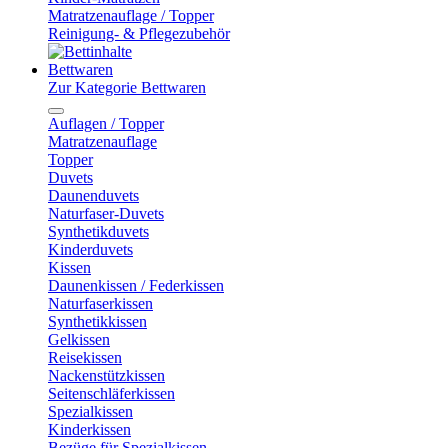
Matratzenauflage / Topper
Reinigung- & Pflegezubehör
Bettwaren
Zur Kategorie Bettwaren
Auflagen / Topper
Matratzenauflage
Topper
Duvets
Daunenduvets
Naturfaser-Duvets
Synthetikduvets
Kinderduvets
Kissen
Daunenkissen / Federkissen
Naturfaserkissen
Synthetikkissen
Gelkissen
Reisekissen
Nackenstützkissen
Seitenschläferkissen
Spezialkissen
Kinderkissen
Bezüge für Spezialkissen