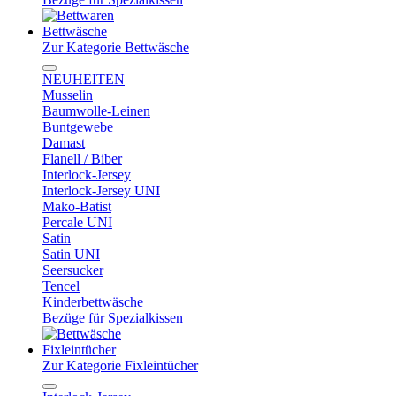
Bettwäsche
Zur Kategorie Bettwäsche
NEUHEITEN
Musselin
Baumwolle-Leinen
Buntgewebe
Damast
Flanell / Biber
Interlock-Jersey
Interlock-Jersey UNI
Mako-Batist
Percale UNI
Satin
Satin UNI
Seersucker
Tencel
Kinderbettwäsche
Bezüge für Spezialkissen
Fixleintücher
Zur Kategorie Fixleintücher