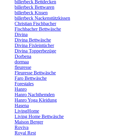
billerbeck Bettdecken
billerbeck Bettwaren
billerbeck Kissen
billerbeck Nackenstützkissen
Christian Fischbacher
Fischbacher Bettwäsche
Divina
Divina Bettwäsche
Divina Fixleintücher
Divina Topperbezüge
Dorbena
dormaa
fleuresse
Fleuresse Bettwäsche
Faro Bettwäsche
Forestales
Hanro
Hanro Nachthemden
Hanro Yoga Kleidung
Hasena
LivingHome
Living Home Bettwäsche
Maison Berger
Roviva
Royal Rest