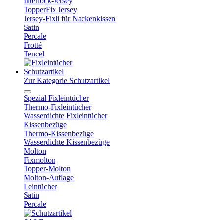
Interlock-Jersey
TopperFix Jersey
Jersey-Fixli für Nackenkissen
Satin
Percale
Frotté
Tencel
Schutzartikel
Zur Kategorie Schutzartikel
Spezial Fixleintücher
Thermo-Fixleintücher
Wasserdichte Fixleintücher
Kissenbezüge
Thermo-Kissenbezüge
Wasserdichte Kissenbezüge
Molton
Fixmolton
Topper-Molton
Molton-Auflage
Leintücher
Satin
Percale