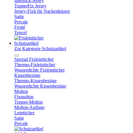
Interlock-Jersey
TopperFix Jersey
Jersey-Fixli für Nackenkissen
Satin
Percale
Frotté
Tencel
Schutzartikel
Zur Kategorie Schutzartikel
Spezial Fixleintücher
Thermo-Fixleintücher
Wasserdichte Fixleintücher
Kissenbezüge
Thermo-Kissenbezüge
Wasserdichte Kissenbezüge
Molton
Fixmolton
Topper-Molton
Molton-Auflage
Leintücher
Satin
Percale