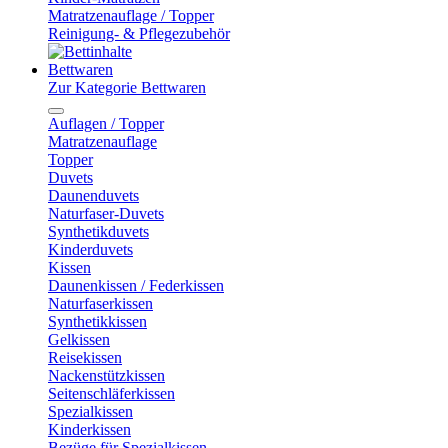
Matratzenauflage / Topper
Reinigung- & Pflegezubehör
Bettwaren
Zur Kategorie Bettwaren
Auflagen / Topper
Matratzenauflage
Topper
Duvets
Daunenduvets
Naturfaser-Duvets
Synthetikduvets
Kinderduvets
Kissen
Daunenkissen / Federkissen
Naturfaserkissen
Synthetikkissen
Gelkissen
Reisekissen
Nackenstützkissen
Seitenschläferkissen
Spezialkissen
Kinderkissen
Bezüge für Spezialkissen