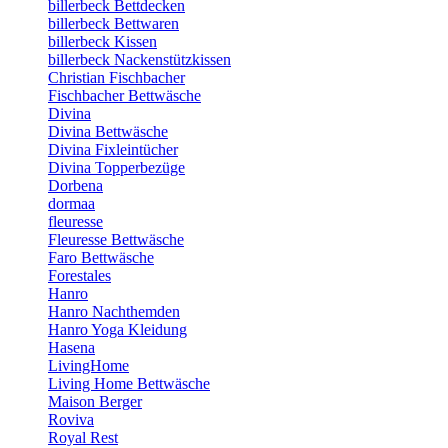
billerbeck Bettdecken
billerbeck Bettwaren
billerbeck Kissen
billerbeck Nackenstützkissen
Christian Fischbacher
Fischbacher Bettwäsche
Divina
Divina Bettwäsche
Divina Fixleintücher
Divina Topperbezüge
Dorbena
dormaa
fleuresse
Fleuresse Bettwäsche
Faro Bettwäsche
Forestales
Hanro
Hanro Nachthemden
Hanro Yoga Kleidung
Hasena
LivingHome
Living Home Bettwäsche
Maison Berger
Roviva
Royal Rest