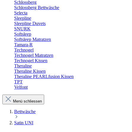
Schlossberg
Schlossberg Bettwäsche
Selecta
Sleepline
Sleepline Duvets
SNURK
Softsleep
Softsleep Matratzen
Tamara-R
Technogel
Technogel Matratzen
Technogel Kissen
Theraline
Theraline Kissen
Theraline PEARLfusion Kissen
TPT
Velfont
Menü schliessen
Bettwäsche
Satin UNI