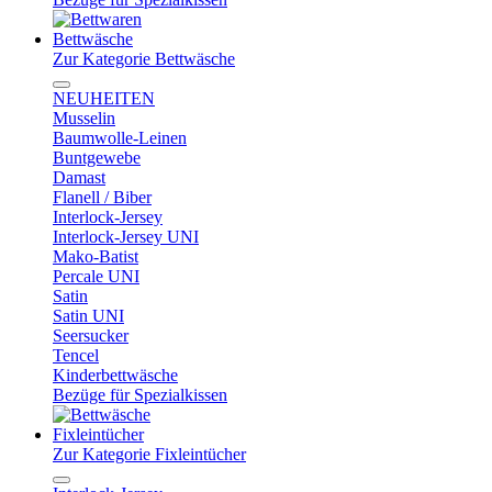
Bettwäsche
Zur Kategorie Bettwäsche
NEUHEITEN
Musselin
Baumwolle-Leinen
Buntgewebe
Damast
Flanell / Biber
Interlock-Jersey
Interlock-Jersey UNI
Mako-Batist
Percale UNI
Satin
Satin UNI
Seersucker
Tencel
Kinderbettwäsche
Bezüge für Spezialkissen
Fixleintücher
Zur Kategorie Fixleintücher