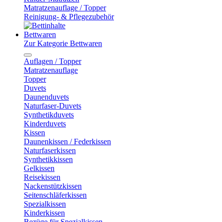
Matratzenauflage / Topper
Reinigung- & Pflegezubehör
Bettwaren
Zur Kategorie Bettwaren
Auflagen / Topper
Matratzenauflage
Topper
Duvets
Daunenduvets
Naturfaser-Duvets
Synthetikduvets
Kinderduvets
Kissen
Daunenkissen / Federkissen
Naturfaserkissen
Synthetikkissen
Gelkissen
Reisekissen
Nackenstützkissen
Seitenschläferkissen
Spezialkissen
Kinderkissen
Bezüge für Spezialkissen