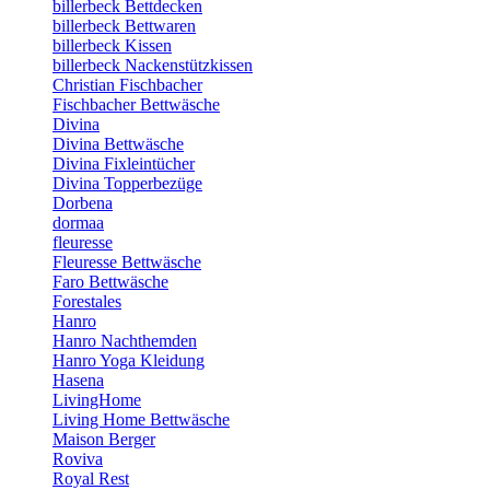
billerbeck Bettdecken
billerbeck Bettwaren
billerbeck Kissen
billerbeck Nackenstützkissen
Christian Fischbacher
Fischbacher Bettwäsche
Divina
Divina Bettwäsche
Divina Fixleintücher
Divina Topperbezüge
Dorbena
dormaa
fleuresse
Fleuresse Bettwäsche
Faro Bettwäsche
Forestales
Hanro
Hanro Nachthemden
Hanro Yoga Kleidung
Hasena
LivingHome
Living Home Bettwäsche
Maison Berger
Roviva
Royal Rest