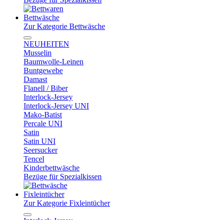
Bettwäsche
Zur Kategorie Bettwäsche
NEUHEITEN
Musselin
Baumwolle-Leinen
Buntgewebe
Damast
Flanell / Biber
Interlock-Jersey
Interlock-Jersey UNI
Mako-Batist
Percale UNI
Satin
Satin UNI
Seersucker
Tencel
Kinderbettwäsche
Bezüge für Spezialkissen
Fixleintücher
Zur Kategorie Fixleintücher