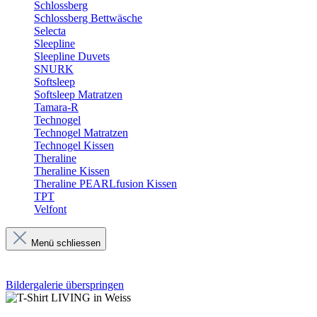
Schlossberg
Schlossberg Bettwäsche
Selecta
Sleepline
Sleepline Duvets
SNURK
Softsleep
Softsleep Matratzen
Tamara-R
Technogel
Technogel Matratzen
Technogel Kissen
Theraline
Theraline Kissen
Theraline PEARLfusion Kissen
TPT
Velfont
Menü schliessen
Bildergalerie überspringen