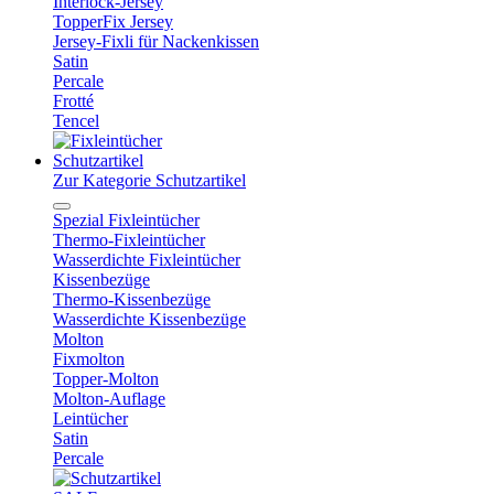
Interlock-Jersey
TopperFix Jersey
Jersey-Fixli für Nackenkissen
Satin
Percale
Frotté
Tencel
Schutzartikel
Zur Kategorie Schutzartikel
Spezial Fixleintücher
Thermo-Fixleintücher
Wasserdichte Fixleintücher
Kissenbezüge
Thermo-Kissenbezüge
Wasserdichte Kissenbezüge
Molton
Fixmolton
Topper-Molton
Molton-Auflage
Leintücher
Satin
Percale